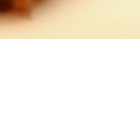
Hier klicken und Cheesecake, Brot und
Brötchen vorbestellen!
pyc